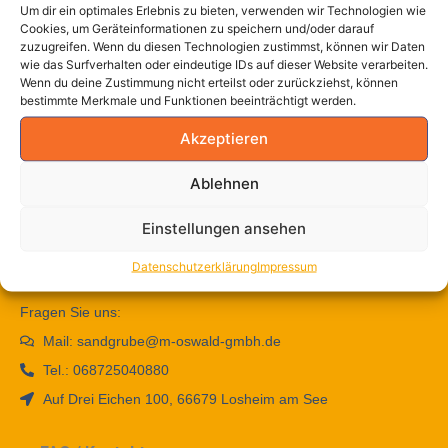
Schreibe einen Kommentar
Um dir ein optimales Erlebnis zu bieten, verwenden wir Technologien wie
Cookies, um Geräteinformationen zu speichern und/oder darauf
zuzugreifen. Wenn du diesen Technologien zustimmst, können wir Daten
wie das Surfverhalten oder eindeutige IDs auf dieser Website verarbeiten.
Du musst
angemeldet
sein, um einen Kommentar
Wenn du deine Zustimmung nicht erteilst oder zurückziehst, können
abzugeben.
bestimmte Merkmale und Funktionen beeinträchtigt werden.
Akzeptieren
Ablehnen
Einstellungen ansehen
Datenschutzerklärung
Impressum
Fragen Sie uns:
Mail: sandgrube@m-oswald-gmbh.de
Tel.: 068725040880
Auf Drei Eichen 100, 66679 Losheim am See